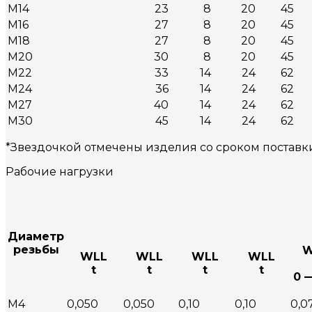
М14
23
8
20
45
М16
27
8
20
45
М18
27
8
20
45
М20
30
8
20
45
М22
33
14
24
62
М24
36
14
24
62
М27
40
14
24
62
М30
45
14
24
62
*Звездочкой отмечены изделия со сроком поставк
Рабочие нагрузки
Диаметр
резьбы
W
WLL
WLL
WLL
WLL
t
t
t
t
0 
М4
0,050
0,050
0,10
0,10
0,0