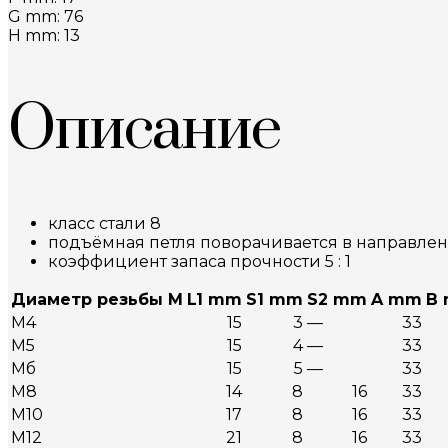
G mm: 76
H mm: 13
Описание
класс стали 8
подъёмная петля поворачивается в направле
коэффициент запаса прочности 5 : 1
Диаметр резьбы М
L1 mm
S1 mm
S2 mm
A mm
В
М4
15
3
—
33
М5
15
4
—
33
Мб
15
5
—
33
М8
14
8
16
33
М10
17
8
16
33
М12
21
8
16
33