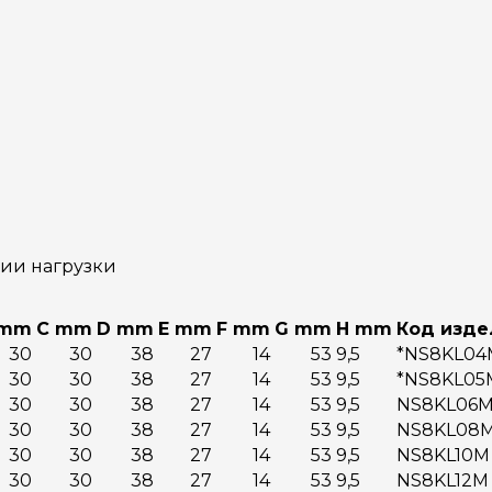
нии нагрузки
 mm
С mm
D mm
E mm
F mm
G mm
H mm
Код изде
30
30
38
27
14
53
9,5
*NS8KL04
30
30
38
27
14
53
9,5
*NS8KL05
30
30
38
27
14
53
9,5
NS8KL06
30
30
38
27
14
53
9,5
NS8KL08
30
30
38
27
14
53
9,5
NS8KL10M
30
30
38
27
14
53
9,5
NS8KL12M