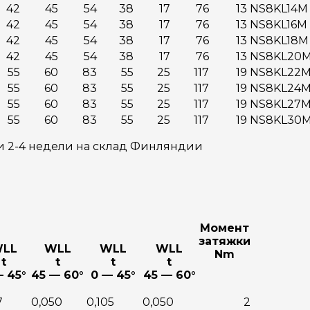
42
45
54
38
17
76
13
NS8KL14M
42
45
54
38
17
76
13
NS8KL16M
42
45
54
38
17
76
13
NS8KL18M
42
45
54
38
17
76
13
NS8KL20
55
60
83
55
25
117
19
NS8KL22
55
60
83
55
25
117
19
NS8KL24
55
60
83
55
25
117
19
NS8KL27
55
60
83
55
25
117
19
NS8KL30
и 2-4 недели на склад Финляндии
Момент
затяжки
LL
WLL
WLL
WLL
Nm
t
t
t
t
— 45°
45 — 60°
0 — 45°
45 — 60°
7
0,050
0,105
0,050
2