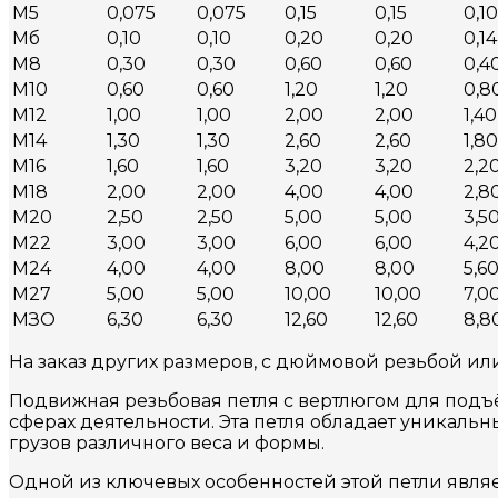
М5
0,075
0,075
0,15
0,15
0,10
Мб
0,10
0,10
0,20
0,20
0,14
М8
0,30
0,30
0,60
0,60
0,4
М10
0,60
0,60
1,20
1,20
0,8
М12
1,00
1,00
2,00
2,00
1,40
М14
1,30
1,30
2,60
2,60
1,80
М16
1,60
1,60
3,20
3,20
2,2
М18
2,00
2,00
4,00
4,00
2,8
М20
2,50
2,50
5,00
5,00
3,5
М22
3,00
3,00
6,00
6,00
4,2
М24
4,00
4,00
8,00
8,00
5,6
М27
5,00
5,00
10,00
10,00
7,0
МЗО
6,30
6,30
12,60
12,60
8,8
На заказ других размеров, с дюймовой резьбой ил
Подвижная резьбовая петля с вертлюгом для подъ
сферах деятельности. Эта петля обладает уникал
грузов различного веса и формы.
Одной из ключевых особенностей этой петли являе