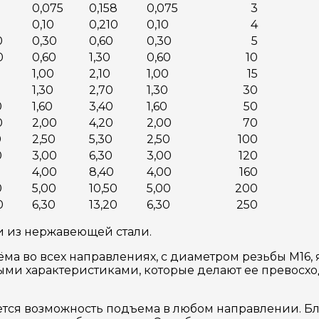
0,075
0,158
0,075
3
0,10
0,210
0,10
4
0
0,30
0,60
0,30
5
0
0,60
1,30
0,60
10
1,00
2,10
1,00
15
1,30
2,70
1,30
30
0
1,60
3,40
1,60
50
0
2,00
4,20
2,00
70
0
2,50
5,30
2,50
100
0
3,00
6,30
3,00
120
0
4,00
8,40
4,00
160
0
5,00
10,50
5,00
200
0
6,30
13,20
6,30
250
и из нержавеющей стали.
ёма во всех направлениях, с диаметром резьбы M16
ьными характеристиками, которые делают ее прево
тся возможность подъема в любом направлении. Бл