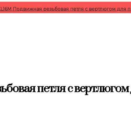
L16M Подвижная резьбовая петля с вертлюгом для 
бовая петля с вертлюгом д