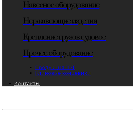
Навесное оборудование
Нержавеющие изделия
Крепление грузов судовое
Прочее оборудование
Продукция JDT
Клиновые концевики
Контакты
тел: 8-800-333-69-74
Заявки:
871@pkfkrepko.ru
ПКФ КрепКо
Санкт-Петербург, Москва, Новосибирск, Владивосто