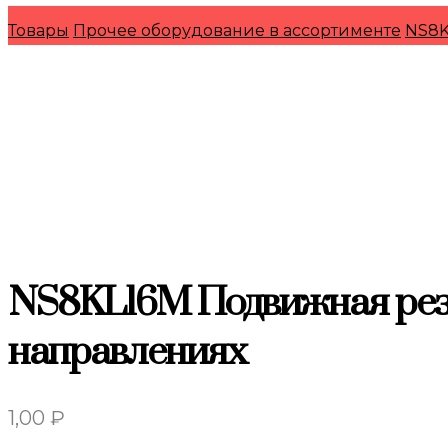
Товары
Прочее оборудование в ассортименте
NS8K
NS8KL16M Подвижная резь
направлениях
1,00
₽