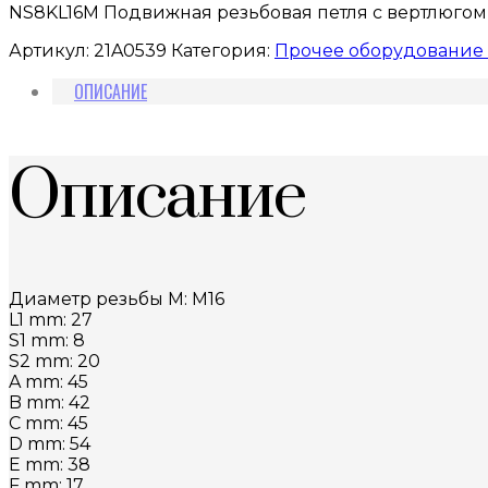
NS8KL16M Подвижная резьбовая петля с вертлюгом
Артикул:
21A0539
Категория:
Прочее оборудование 
ОПИСАНИЕ
Описание
Диаметр резьбы M: М16
L1 mm: 27
S1 mm: 8
S2 mm: 20
A mm: 45
B mm: 42
C mm: 45
D mm: 54
E mm: 38
F mm: 17