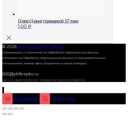
D-ring (Д-ринг) приварной, 67 тонн
1,00
₽
© 2026
группа КрепКо Лидер
Ознакомьтесь с политикой по обработке персональных данных,
согласием на обработку персональных данных и пользовательским
соглашением,
нажав здесь (откроется в новой вкладке).
865@pkfkrepko.ru
Цены и характеристики товаров не являются офертой
Моя заявка
Позвонить