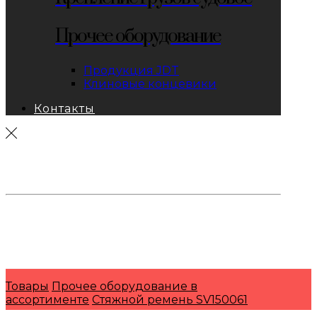
Прочее оборудование
Продукция JDT
Клиновые концевики
Контакты
тел: 8-800-333-69-74
Заявки:
871@pkfkrepko.ru
ПКФ КрепКо
Санкт-Петербург, Москва, Новосибирск,
Владивосток, Краснодар, Тюмень, Сочи
Товары
Прочее оборудование в
ассортименте
Стяжной ремень SV150061