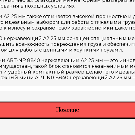
пных местах. Благодаря миниатюрным размерам, этот
ования в походных условиях.
2 25 мм также отличается высокой прочностью и д
 его идеальным выбором для работы с тяжелыми гр
ью к износу и сохраняет свои характеристики даже
 нержавеющий A2 25 мм оснащен специальным мех
ьшить возможность повреждения груза и обеспечить
том для работы с ценными и хрупкими грузами.
и ART-NR 8840 нержавеющий A2 25 мм — это иннов
муществам, такой блок становится незаменимым ин
зии и удобный компактный размер делают его идеал
ажный мини ART-NR 8840 нержавеющий A2 25 мм — 
Похожие