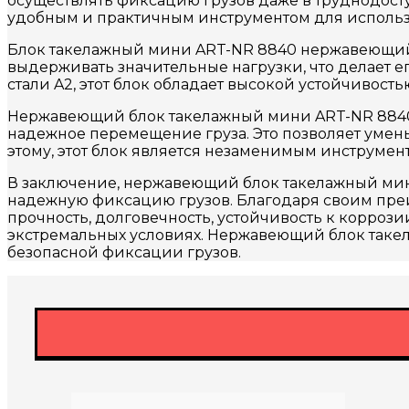
осуществлять фиксацию грузов даже в труднодосту
удобным и практичным инструментом для использ
Блок такелажный мини ART-NR 8840 нержавеющий A
выдерживать значительные нагрузки, что делает
стали A2, этот блок обладает высокой устойчивост
Нержавеющий блок такелажный мини ART-NR 8840
надежное перемещение груза. Это позволяет умен
этому, этот блок является незаменимым инструмен
В заключение, нержавеющий блок такелажный мин
надежную фиксацию грузов. Благодаря своим преи
прочность, долговечность, устойчивость к корро
экстремальных условиях. Нержавеющий блок такел
безопасной фиксации грузов.