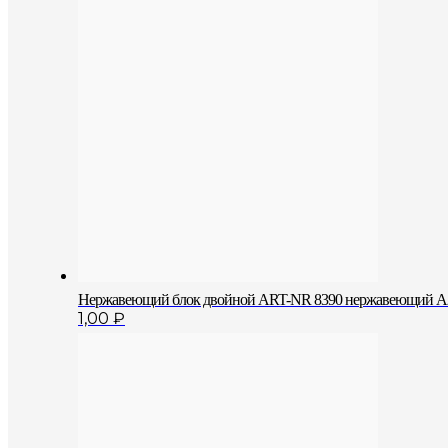
Нержавеющий блок двойной АRT-NR 8390 нержавеющий А2
1,00
₽