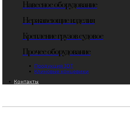
Навесное оборудование
Нержавеющие изделия
Крепление грузов судовое
Прочее оборудование
Продукция JDT
Клиновые концевики
Контакты
тел: 8-800-333-69-74
Заявки:
871@pkfkrepko.ru
ПКФ КрепКо
Санкт-Петербург, Москва, Новосибирск, Владивосто