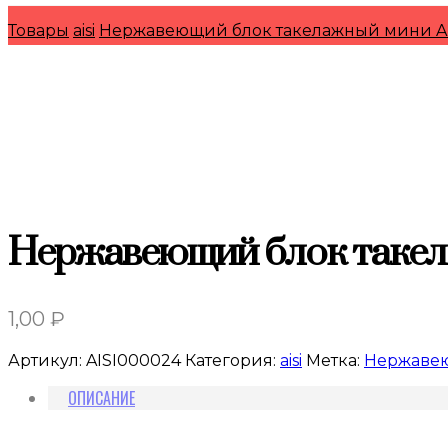
Товары
aisi
Нержавеющий блок такелажный мини A
Нержавеющий блок такел
1,00
₽
Артикул:
AISI000024
Категория:
aisi
Метка:
Нержавею
ОПИСАНИЕ