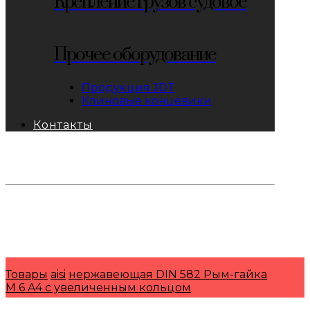
Крепление грузов судовое
Прочее оборудование
Продукция JDT
Клиновые концевики
Контакты
тел: 8-800-333-69-74
Заявки:
871@pkfkrepko.ru
ПКФ КрепКо
Санкт-Петербург, Москва, Новосибирск,
Владивосток, Краснодар, Тюмень, Сочи
Товары
aisi
нержавеющая DIN 582 Рым-гайка
M 6 A4 с увеличенным кольцом