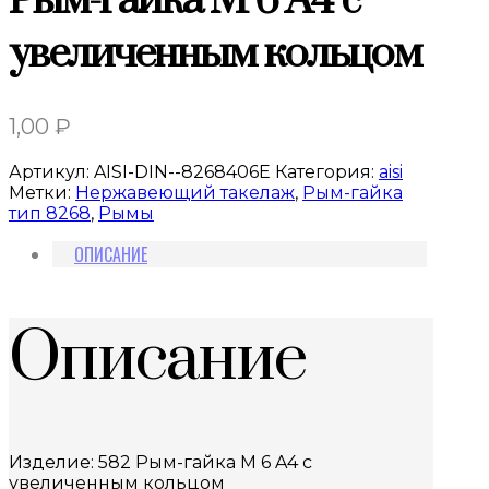
Рым-гайка M 6 A4 с
увеличенным кольцом
1,00
₽
Артикул:
AISI-DIN--8268406Е
Категория:
aisi
Метки:
Нержавеющий такелаж
,
Рым-гайка
тип 8268
,
Рымы
ОПИСАНИЕ
Описание
Изделие: 582 Рым-гайка M 6 A4 с
увеличенным кольцом