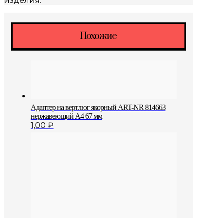
изделия.
Похожие
Адаптер на вертлюг якорный ART-NR 814663
нержавеющий A4 67 мм
1,00
₽