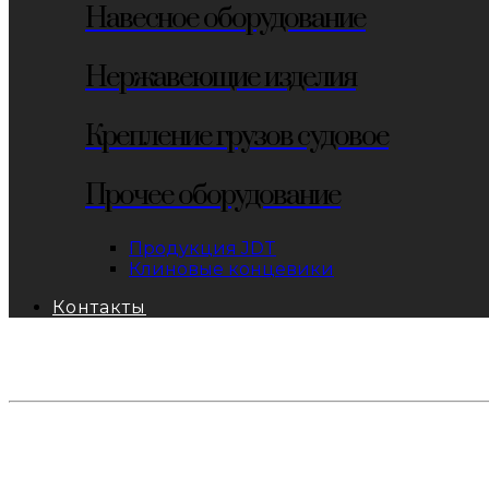
Навесное оборудование
Нержавеющие изделия
Крепление грузов судовое
Прочее оборудование
Продукция JDT
Клиновые концевики
Контакты
тел: 8-800-333-69-74
Заявки:
871@pkfkrepko.ru
ПКФ КрепКо
Санкт-Петербург, Москва, Новосибирск, Владивосто