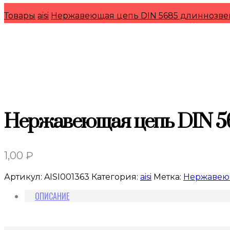
Товары
aisi
Нержавеющая цепь DIN 5685 длиннозвен
Нержавеющая цепь DIN 56
1,00
₽
Артикул:
AISI001363
Категория:
aisi
Метка:
Нержавеющ
ОПИСАНИЕ