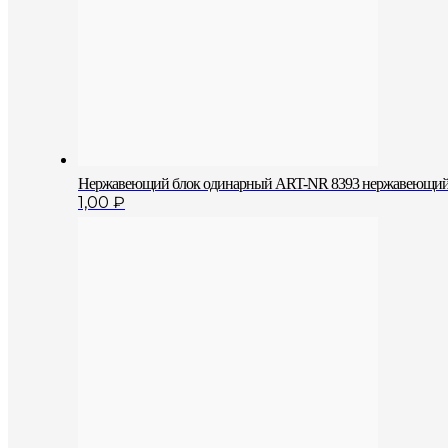
Нержавеющий блок одинарный АRT-NR 8393 нержавеющий 
1,00
₽