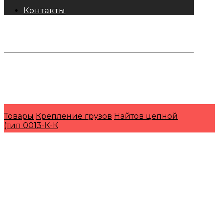
Контакты
тел: 8-800-333-69-74
Заявки:
871@pkfkrepko.ru
ПКФ КрепКо
Санкт-Петербург, Москва, Новосибирск,
Владивосток, Краснодар, Тюмень, Сочи
Товары
Крепление грузов
Найтов цепной
(тип 0013-К-К