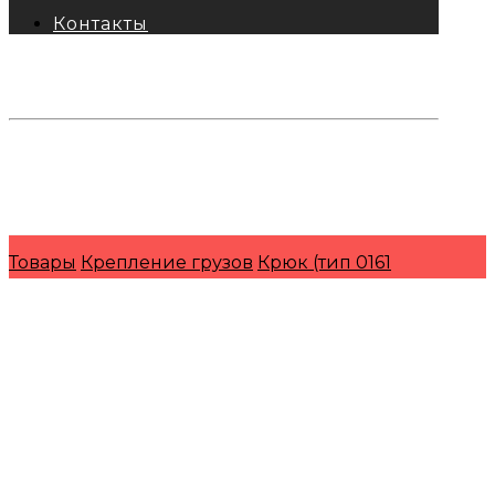
Контакты
тел: 8-800-333-69-74
Заявки:
871@pkfkrepko.ru
ПКФ КрепКо
Санкт-Петербург, Москва, Новосибирск,
Владивосток, Краснодар, Тюмень, Сочи
Товары
Крепление грузов
Крюк (тип 0161