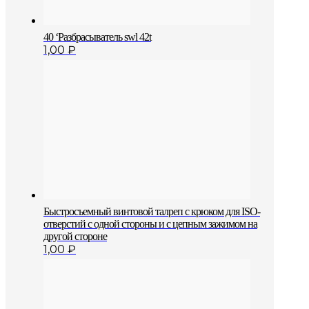
40 ‘Разбрасыватель swl 42t
1,00
₽
Быстросъемный винтовой талреп с крюком для ISO-
отверстий с одной стороны и с цепным зажимом на
другой стороне
1,00
₽