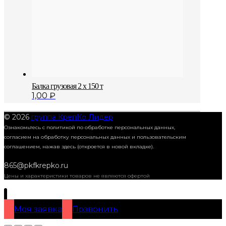
Балка грузовая 2 x 150 т
1,00
₽
© 2026
группа КрепКо Лидер
Ознакомьтесь с политикой по обработке персональных данных,
согласием на обработку персональных данных и пользовательским
соглашением,
нажав здесь (откроется в новой вкладке).
865@pkfkrepko.ru
Цены и характеристики товаров не являются офертой
Моя заявка
Позвонить