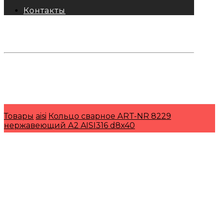
Контакты
тел: 8-800-333-69-74
Заявки:
871@pkfkrepko.ru
ПКФ КрепКо
Санкт-Петербург, Москва, Новосибирск,
Владивосток, Краснодар, Тюмень, Сочи
Товары
aisi
Кольцо сварное АRT-NR 8229
нержавеющий А2 AISI316 d8х40