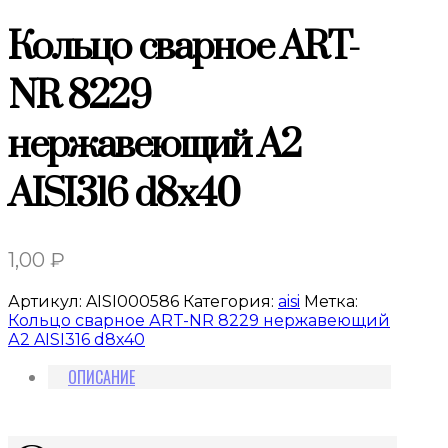
Кольцо сварное АRT-
NR 8229
нержавеющий А2
AISI316 d8х40
1,00
₽
Артикул:
AISI000586
Категория:
aisi
Метка:
Кольцо сварное АRT-NR 8229 нержавеющий
А2 AISI316 d8х40
ОПИСАНИЕ