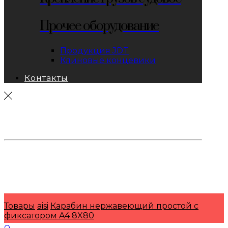
Прочее оборудование
Продукция JDT
Клиновые концевики
Контакты
тел: 8-800-333-69-74
Заявки:
871@pkfkrepko.ru
ПКФ КрепКо
Санкт-Петербург, Москва, Новосибирск,
Владивосток, Краснодар, Тюмень, Сочи
Товары
aisi
Карабин нержавеющий простой с
фиксатором A4 8X80