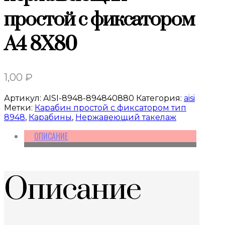
простой с фиксатором
A4 8X80
1,00
₽
Артикул:
AISI-8948-894840880
Категория:
aisi
Метки:
Карабин простой с фиксатором тип
8948
,
Карабины
,
Нержавеющий такелаж
ОПИСАНИЕ
Описание