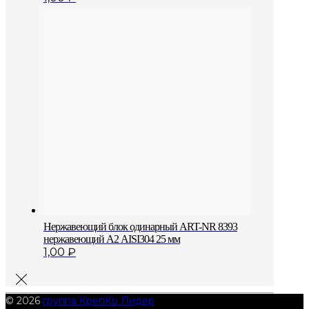
Нержавеющий блок одинарный АRT-NR 8393
нержавеющий А2 AISI304 25 мм
1,00
₽
© 2026
группа КрепКо Лидер