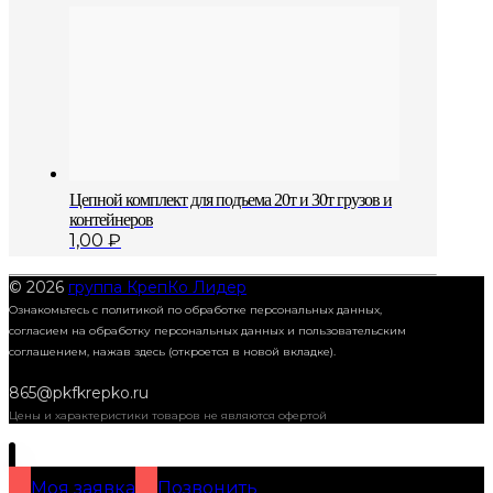
Цепной комплект для подъема 20т и 30т грузов и
контейнеров
1,00
₽
© 2026
группа КрепКо Лидер
Ознакомьтесь с политикой по обработке персональных данных,
согласием на обработку персональных данных и пользовательским
соглашением,
нажав здесь (откроется в новой вкладке).
865@pkfkrepko.ru
Цены и характеристики товаров не являются офертой
Моя заявка
Позвонить