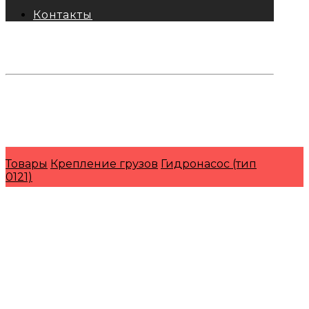
Контакты
тел: 8-800-333-69-74
Заявки:
871@pkfkrepko.ru
ПКФ КрепКо
Санкт-Петербург, Москва, Новосибирск,
Владивосток, Краснодар, Тюмень, Сочи
Товары
Крепление грузов
Гидронасос (тип
0121)