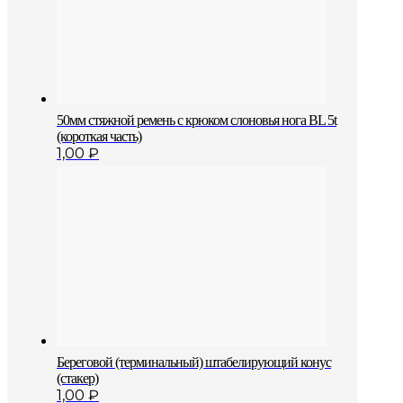
50мм стяжной ремень с крюком слоновья нога BL 5t
(короткая часть)
1,00
₽
Береговой (терминальный) штабелирующий конус
(стакер)
1,00
₽