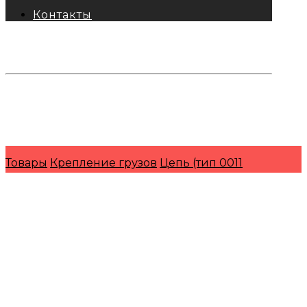
Контакты
тел: 8-800-333-69-74
Заявки:
871@pkfkrepko.ru
ПКФ КрепКо
Санкт-Петербург, Москва, Новосибирск,
Владивосток, Краснодар, Тюмень, Сочи
Товары
Крепление грузов
Цепь (тип 0011