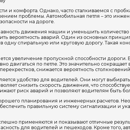
тву
ти и комфорта. Однако, часто сталкиваемся с проб
ешением проблемы. Автомобильная петля – это инж
опасности на дороге.
лавность движения машин и уменьшить количество 
изить вероятность аварий. Один из основных принци
одну спиральную или круговую дорогу. Такая конс
тся увеличение пропускной способности дороги. Вм
вно двигаться по петле. Это значительно сокращает 
перекрестков, снижается вероятность столкновений
яется удобство для водителей. Они могут выбирать
озволяет снизить скорость движения, что способств
снижают риск аварий и позволяют водителям быть б
 хорошего планирования и инженерных расчетов. Нео
беспечить правильную систему сигнализации и указ
успешно применяются и показывают отличные резуль
пасность для водителей и пешеходов. Кроме того, 