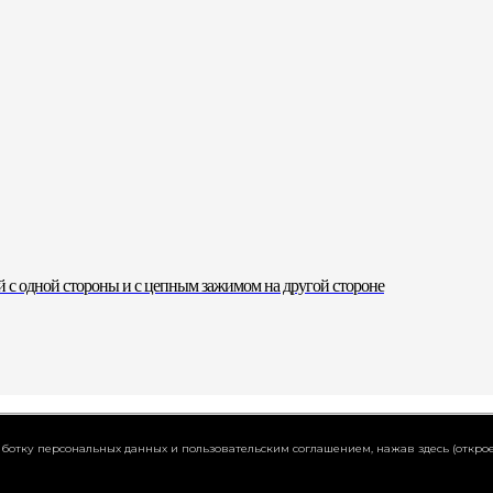
 с одной стороны и с цепным зажимом на другой стороне
работку персональных данных и пользовательским соглашением,
нажав здесь (открое