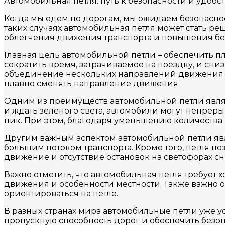
Автомобильная петля: путь к безопасности и удобс
Когда мы едем по дорогам, мы ожидаем безопаснос
таких случаях автомобильная петля может стать р
облегчения движения транспорта и повышения без
Главная цель автомобильной петли – обеспечить п
сократить время, затрачиваемое на поездку, и сн
объединение нескольких направлений движения в 
плавно сменять направление движения.
Одним из преимуществ автомобильной петли являе
и ждать зеленого света, автомобили могут непреры
пик. При этом, благодаря уменьшению количества 
Другим важным аспектом автомобильной петли явл
большим потоком транспорта. Кроме того, петля п
движение и отсутствие остановок на светофорах 
Важно отметить, что автомобильная петля требует
движения и особенности местности. Также важно о
ориентироваться на петле.
В разных странах мира автомобильные петли уже 
пропускную способность дорог и обеспечить безо