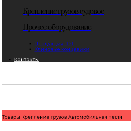
Крепление грузов судовое
Прочее оборудование
Продукция JDT
Клиновые концевики
Контакты
тел: 8-800-333-69-74
Заявки:
871@pkfkrepko.ru
ПКФ КрепКо
Санкт-Петербург, Москва, Новосибирск, Владивосто
Товары
Крепление грузов
Автомобильная петля