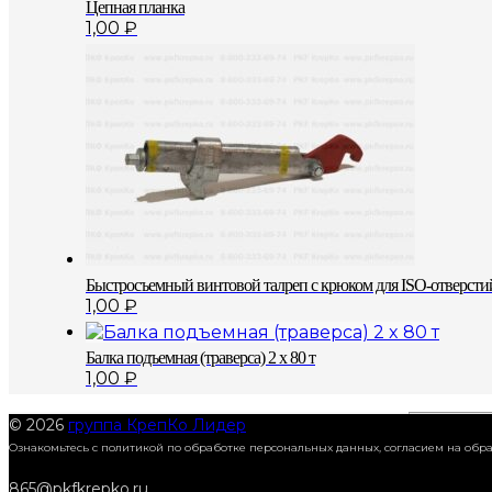
Цепная планка
1,00
₽
Быстросъемный винтовой талреп с крюком для ISO-отверстий
1,00
₽
Балка подъемная (траверса) 2 x 80 т
1,00
₽
© 2026
группа КрепКо Лидер
Ознакомьтесь с политикой по обработке персональных данных, согласием на об
865@pkfkrepko.ru