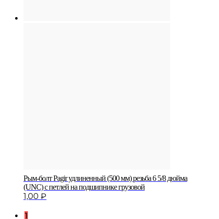
Рым-болт Pagir удлиненный (500 мм) резьба 6 5/8 дюйма
(UNC) с петлей на подшипнике грузовой
1,00
₽
1