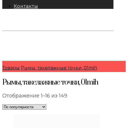
Контакты
тел: 8-800-333-69-74
Заявки:
871@pkfkrepko.ru
ПКФ КрепКо
Санкт-Петербург, Москва, Новосибирск,
Владивосток, Краснодар, Тюмень, Сочи
Товары
Рымы, такелажные точки, 01mih
Рымы, такелажные точки, 01mih
Сортировка:
Отображение 1–16 из 149
по
популярности