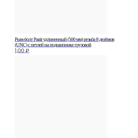
Рым-болт Pagir удлиненный (500 мм) резьба 8 дюймов
(UNC) с петлей на подшипнике грузовой
1,00
₽