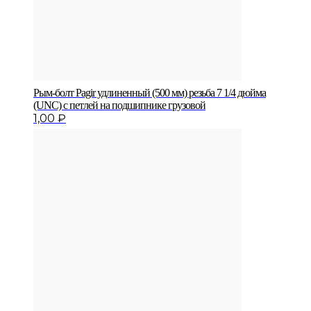
Рым-болт Pagir удлиненный (500 мм) резьба 7 1/4 дюйма
(UNC) с петлей на подшипнике грузовой
1,00
₽