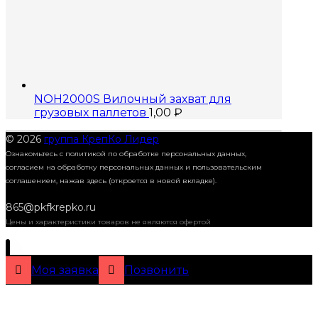
NOH2000S Вилочный захват для
грузовых паллетов
1,00
₽
© 2026
группа КрепКо Лидер
Ознакомьтесь с политикой по обработке персональных данных,
согласием на обработку персональных данных и пользовательским
соглашением,
нажав здесь (откроется в новой вкладке).
865@pkfkrepko.ru
Цены и характеристики товаров не являются офертой
Моя заявка
Позвонить