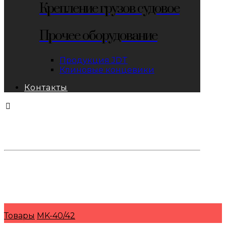
Крепление грузов судовое
Прочее оборудование
Продукция JDT
Клиновые концевики
Контакты
тел: 8-800-333-69-74
Заявки:
871@pkfkrepko.ru
ПКФ КрепКо
Санкт-Петербург, Москва, Новосибирск,
Владивосток, Краснодар, Тюмень, Сочи
Товары
MK-40/42