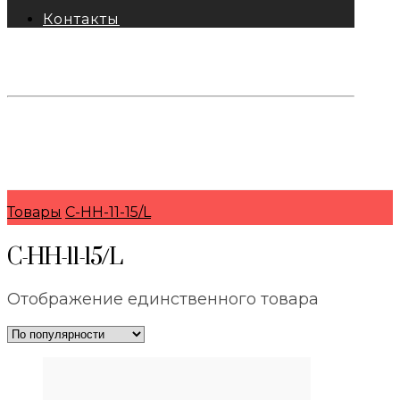
Контакты
тел: 8-800-333-69-74
Заявки:
871@pkfkrepko.ru
ПКФ КрепКо
Санкт-Петербург, Москва, Новосибирск,
Владивосток, Краснодар, Тюмень, Сочи
Товары
C-HH-11-15/L
C-HH-11-15/L
Отображение единственного товара