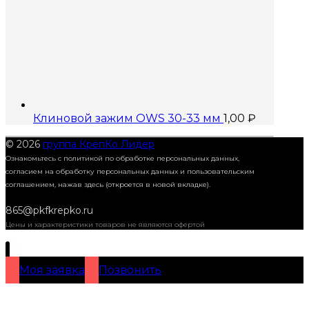
Клиновой зажим OWS 30-33 мм
1,00
₽
© 2026
группа КрепКо Лидер
Ознакомьтесь с политикой по обработке персональных данных,
согласием на обработку персональных данных и пользовательским
соглашением,
нажав здесь (откроется в новой вкладке).
865@pkfkrepko.ru
Цены и характеристики товаров не являются офертой
Моя заявка
Позвонить