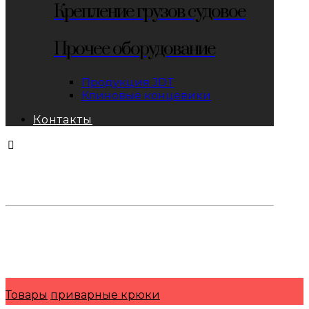
Крепление грузов судовое
Прочее оборудование
Продукция JDT
Клиновые концевики
Контакты
тел: 8-800-333-69-74
Заявки:
871@pkfkrepko.ru
ПКФ КрепКо
Санкт-Петербург, Москва, Новосибирск,
Владивосток, Краснодар, Тюмень, Сочи
Товары
приварные крюки