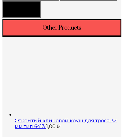
цена
цена
Фильтрация
Other Products
Открытый клиновой коуш для троса 32
мм тип 6413
1,00
₽