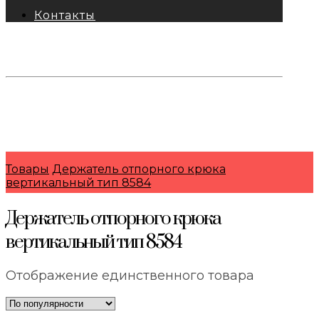
Контакты
тел: 8-800-333-69-74
Заявки:
871@pkfkrepko.ru
ПКФ КрепКо
Санкт-Петербург, Москва, Новосибирск,
Владивосток, Краснодар, Тюмень, Сочи
Товары
Держатель отпорного крюка
вертикальный тип 8584
Держатель отпорного крюка
вертикальный тип 8584
Отображение единственного товара