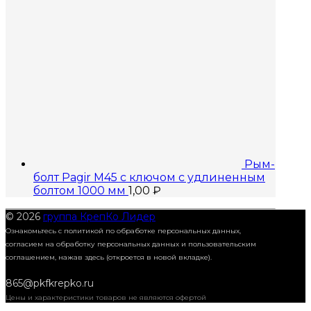
Рым-
болт Pagir M45 с ключом с удлиненным
болтом 1000 мм
1,00
₽
© 2026
группа КрепКо Лидер
Ознакомьтесь с политикой по обработке персональных данных,
согласием на обработку персональных данных и пользовательским
соглашением,
нажав здесь (откроется в новой вкладке).
865@pkfkrepko.ru
Цены и характеристики товаров не являются офертой