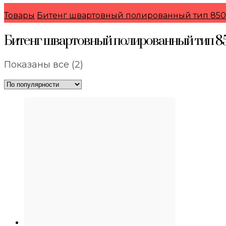
Товары
Битенг швартовный полированный тип 85
Битенг швартовный полированный тип 8
Сортировка:
Показаны все (2)
по
популярности