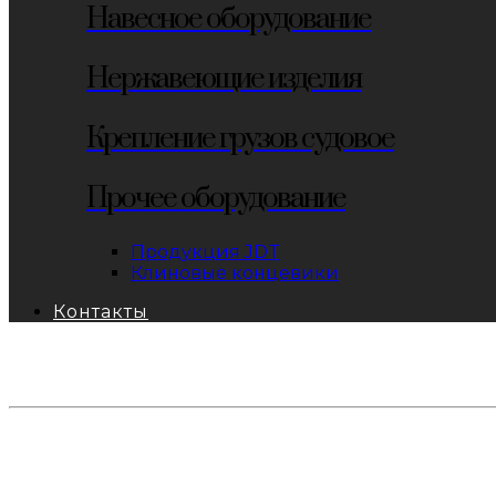
Навесное оборудование
Нержавеющие изделия
Крепление грузов судовое
Прочее оборудование
Продукция JDT
Клиновые концевики
Контакты
тел: 8-800-333-69-74
Заявки:
871@pkfkrepko.ru
ПКФ КрепКо
Санкт-Петербург, Москва, Новосибирск, Владивосто