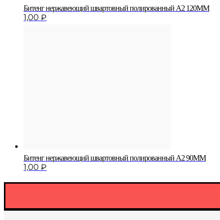
Битенг нержавеющий швартовный полированный A2 120MM
1,00
₽
Битенг нержавеющий швартовный полированный A2 90MM
1,00
₽