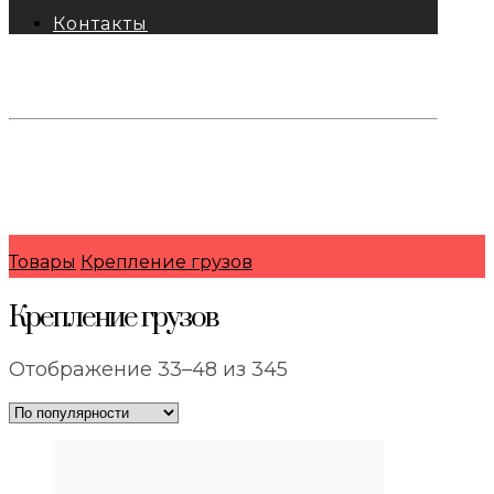
Контакты
тел: 8-800-333-69-74
Заявки:
871@pkfkrepko.ru
ПКФ КрепКо
Санкт-Петербург, Москва, Новосибирск,
Владивосток, Краснодар, Тюмень, Сочи
Товары
Крепление грузов
Крепление грузов
Сортировка:
Отображение 33–48 из 345
по
популярности