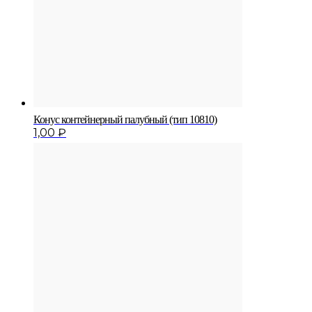
Конус контейнерный па­лубный (тип 10810)
1,00
₽