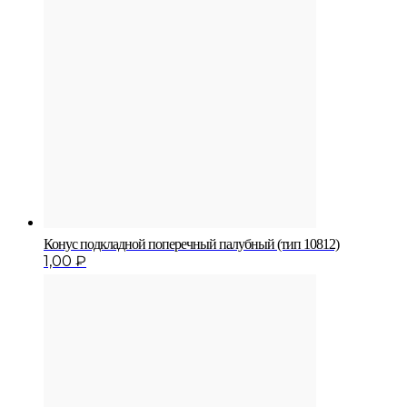
Конус подкладной попе­речный палубный (тип 10812)
1,00
₽