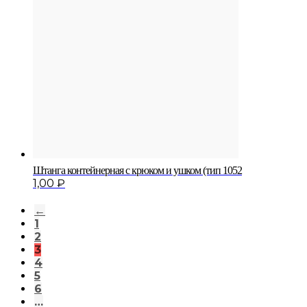
Штанга контейнерная с крюком и ушком (тип 1052
1,00
₽
←
1
2
3
4
5
6
…