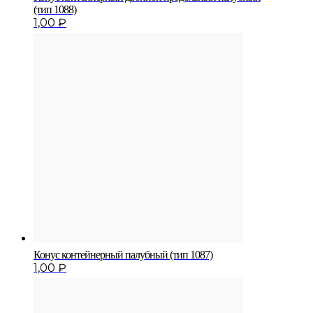
(тип 1088)
1,00
₽
Конус контейнерный па­лубный (тип 1087)
1,00
₽