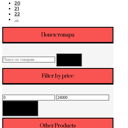
20
21
22
→
Поиск товара
Искать:
Поиск
Filter by price
Минимальная
Максимальная
цена
цена
Фильтрация
Other Products